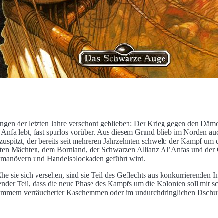
gen der letzten Jahre verschont geblieben: Der Krieg gegen den Dämo
Anfa lebt, fast spurlos vorüber. Aus diesem Grund blieb im Norden au
 zuspitzt, der bereits seit mehreren Jahrzehnten schwelt: der Kampf u
gten Mächten, dem Bornland, der Schwarzen Allianz Al’Anfas und der
enmanövern und Handelsblockaden geführt wird.
he sie sich versehen, sind sie Teil des Geflechts aus konkurrierenden I
dender Teil, dass die neue Phase des Kampfs um die Kolonien soll mit 
zimmern verräucherter Kaschemmen oder im undurchdringlichen Dschung