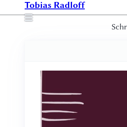
Tobias Radloff
Schr