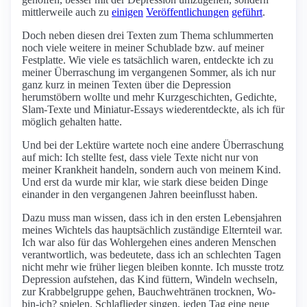
mittlerweile auch zu
einigen
Veröffentlichungen
geführt
.
Doch neben diesen drei Texten zum Thema schlummerten
noch viele weitere in meiner Schublade bzw. auf meiner
Festplatte. Wie viele es tatsächlich waren, entdeckte ich zu
meiner Überraschung im vergangenen Sommer, als ich nur
ganz kurz in meinen Texten über die Depression
herumstöbern wollte und mehr Kurzgeschichten, Gedichte,
Slam-Texte und Miniatur-Essays wiederentdeckte, als ich für
möglich gehalten hatte.
Und bei der Lektüre wartete noch eine andere Überraschung
auf mich: Ich stellte fest, dass viele Texte nicht nur von
meiner Krankheit handeln, sondern auch von meinem Kind.
Und erst da wurde mir klar, wie stark diese beiden Dinge
einander in den vergangenen Jahren beeinflusst haben.
Dazu muss man wissen, dass ich in den ersten Lebensjahren
meines Wichtels das hauptsächlich zuständige Elternteil war.
Ich war also für das Wohlergehen eines anderen Menschen
verantwortlich, was bedeutete, dass ich an schlechten Tagen
nicht mehr wie früher liegen bleiben konnte. Ich musste trotz
Depression aufstehen, das Kind füttern, Windeln wechseln,
zur Krabbelgruppe gehen, Bauchwehtränen trocknen, Wo-
bin-ich? spielen, Schlaflieder singen, jeden Tag eine neue